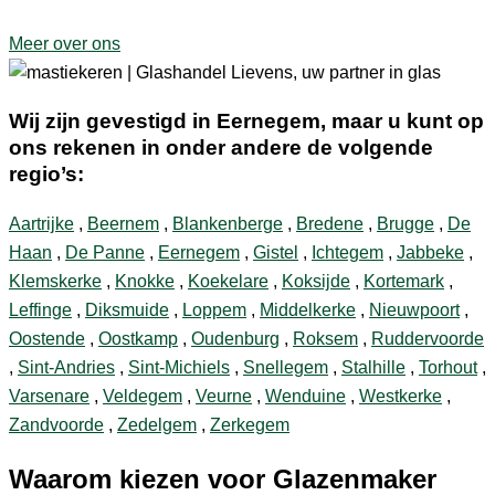
Meer over ons
Wij zijn gevestigd in Eernegem, maar u kunt op
ons rekenen in onder andere de volgende
regio’s:
Aartrijke
,
Beernem
,
Blankenberge
,
Bredene
,
Brugge
,
De
Haan
,
De Panne
,
Eernegem
,
Gistel
,
Ichtegem
,
Jabbeke
,
Klemskerke
,
Knokke
,
Koekelare
,
Koksijde
,
Kortemark
,
Leffinge
,
Diksmuide
,
Loppem
,
Middelkerke
,
Nieuwpoort
,
Oostende
,
Oostkamp
,
Oudenburg
,
Roksem
,
Ruddervoorde
,
Sint-Andries
,
Sint-Michiels
,
Snellegem
,
Stalhille
,
Torhout
,
Varsenare
,
Veldegem
,
Veurne
,
Wenduine
,
Westkerke
,
Zandvoorde
,
Zedelgem
,
Zerkegem
Waarom kiezen voor Glazenmaker