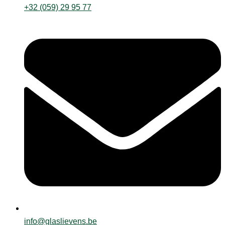
+32 (059) 29 95 77
info@glaslievens.be