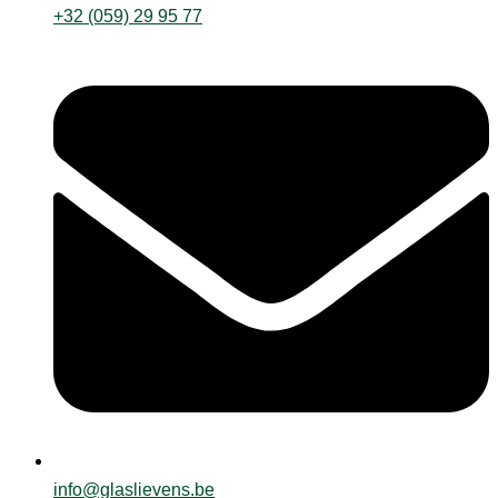
+32 (059) 29 95 77
info@glaslievens.be