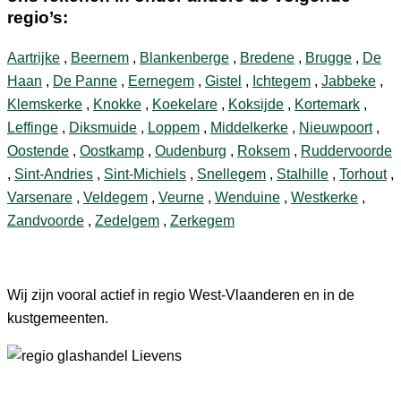
regio’s:
Aartrijke
,
Beernem
,
Blankenberge
,
Bredene
,
Brugge
,
De
Haan
,
De Panne
,
Eernegem
,
Gistel
,
Ichtegem
,
Jabbeke
,
Klemskerke
,
Knokke
,
Koekelare
,
Koksijde
,
Kortemark
,
Leffinge
,
Diksmuide
,
Loppem
,
Middelkerke
,
Nieuwpoort
,
Oostende
,
Oostkamp
,
Oudenburg
,
Roksem
,
Ruddervoorde
,
Sint-Andries
,
Sint-Michiels
,
Snellegem
,
Stalhille
,
Torhout
,
Varsenare
,
Veldegem
,
Veurne
,
Wenduine
,
Westkerke
,
Zandvoorde
,
Zedelgem
,
Zerkegem
Wij zijn vooral actief in regio West-Vlaanderen en in de
kustgemeenten.