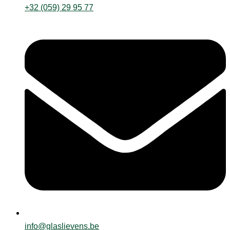
+32 (059) 29 95 77
info@glaslievens.be